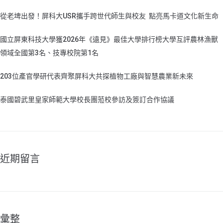
從老埤出發！屏科大USR攜手跨世代師生與校友 點亮馬卡道文化新生命
國立屏東科技大學獲2026年《遠見》最佳大學排行榜大學互評農林漁獸
領域全國第3名、技專校院第1名
203位產官學研代表齊聚屏科大共探植物工廠與智慧農業新未來
泰國碧武里皇家師範大學校長團蒞校參訪及簽訂合作協議
近期留言
彙整