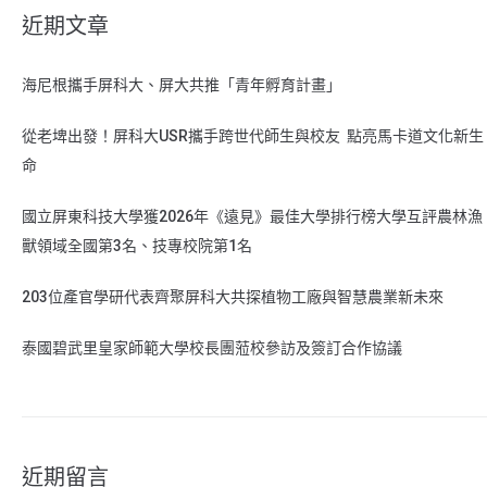
近期文章
海尼根攜手屏科大、屏大共推「青年孵育計畫」
從老埤出發！屏科大USR攜手跨世代師生與校友 點亮馬卡道文化新生
命
國立屏東科技大學獲2026年《遠見》最佳大學排行榜大學互評農林漁
獸領域全國第3名、技專校院第1名
203位產官學研代表齊聚屏科大共探植物工廠與智慧農業新未來
泰國碧武里皇家師範大學校長團蒞校參訪及簽訂合作協議
近期留言