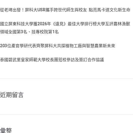
從老埤出發！屏科大USR攜手跨世代師生與校友 點亮馬卡道文化新生命
國立屏東科技大學獲2026年《遠見》最佳大學排行榜大學互評農林漁獸
領域全國第3名、技專校院第1名
203位產官學研代表齊聚屏科大共探植物工廠與智慧農業新未來
泰國碧武里皇家師範大學校長團蒞校參訪及簽訂合作協議
近期留言
彙整