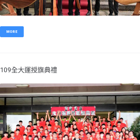
MORE
109全大運授旗典禮