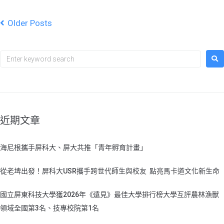
Older Posts
近期文章
海尼根攜手屏科大、屏大共推「青年孵育計畫」
從老埤出發！屏科大USR攜手跨世代師生與校友 點亮馬卡道文化新生命
國立屏東科技大學獲2026年《遠見》最佳大學排行榜大學互評農林漁獸
領域全國第3名、技專校院第1名