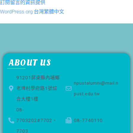
訂閱留言的資訊提供
WordPress.org 台灣繁體中文
ABOUT US
91201屏東縣內埔鄉
npustalumni@mail.n
老埤村學府路1號綜
pust.edu.tw
合大樓1樓
08-
7703202#7702、
08-7740110
7703