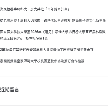
海尼根攜手屏科大、屏大共推「青年孵育計畫」
從老埤出發！屏科大USR攜手跨世代師生與校友 點亮馬卡道文化新生命
國立屏東科技大學獲2026年《遠見》最佳大學排行榜大學互評農林漁獸
領域全國第3名、技專校院第1名
203位產官學研代表齊聚屏科大共探植物工廠與智慧農業新未來
泰國碧武里皇家師範大學校長團蒞校參訪及簽訂合作協議
近期留言