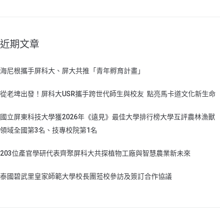
近期文章
海尼根攜手屏科大、屏大共推「青年孵育計畫」
從老埤出發！屏科大USR攜手跨世代師生與校友 點亮馬卡道文化新生命
國立屏東科技大學獲2026年《遠見》最佳大學排行榜大學互評農林漁獸
領域全國第3名、技專校院第1名
203位產官學研代表齊聚屏科大共探植物工廠與智慧農業新未來
泰國碧武里皇家師範大學校長團蒞校參訪及簽訂合作協議