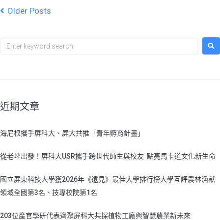
Older Posts
近期文章
海尼根攜手屏科大、屏大共推「青年孵育計畫」
從老埤出發！屏科大USR攜手跨世代師生與校友 點亮馬卡道文化新生命
國立屏東科技大學獲2026年《遠見》最佳大學排行榜大學互評農林漁獸
領域全國第3名、技專校院第1名
203位產官學研代表齊聚屏科大共探植物工廠與智慧農業新未來