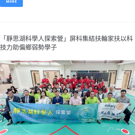
MORE
「靜思湖科學人探索營」屏科集結扶輪家扶以科
技力助偏鄉弱勢學子