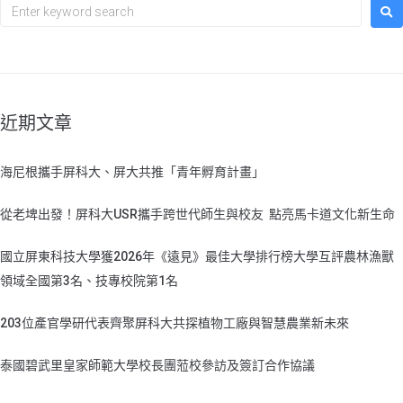
近期文章
海尼根攜手屏科大、屏大共推「青年孵育計畫」
從老埤出發！屏科大USR攜手跨世代師生與校友 點亮馬卡道文化新生命
國立屏東科技大學獲2026年《遠見》最佳大學排行榜大學互評農林漁獸
領域全國第3名、技專校院第1名
203位產官學研代表齊聚屏科大共探植物工廠與智慧農業新未來
泰國碧武里皇家師範大學校長團蒞校參訪及簽訂合作協議