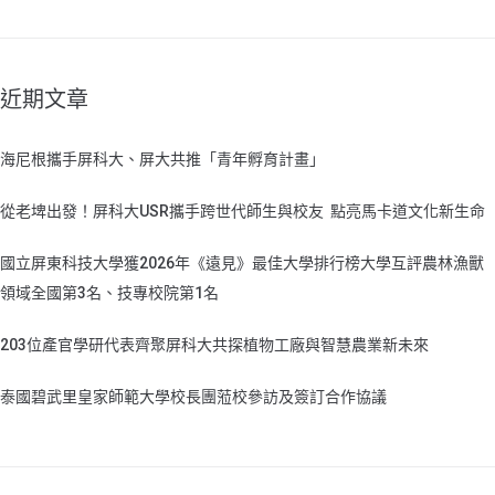
近期文章
海尼根攜手屏科大、屏大共推「青年孵育計畫」
從老埤出發！屏科大USR攜手跨世代師生與校友 點亮馬卡道文化新生命
國立屏東科技大學獲2026年《遠見》最佳大學排行榜大學互評農林漁獸
領域全國第3名、技專校院第1名
203位產官學研代表齊聚屏科大共探植物工廠與智慧農業新未來
泰國碧武里皇家師範大學校長團蒞校參訪及簽訂合作協議