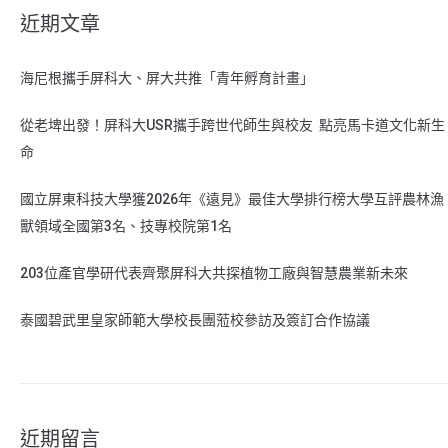
近期文章
海尼根攜手屏科大、屏大共推「青年孵育計畫」
從老埤出發！屏科大USR攜手跨世代師生與校友 點亮馬卡道文化新生
命
國立屏東科技大學獲2026年《遠見》最佳大學排行榜大學互評農林漁
獸領域全國第3名、技專校院第1名
203位產官學研代表齊聚屏科大共探植物工廠與智慧農業新未來
泰國碧武里皇家師範大學校長團蒞校參訪及簽訂合作協議
近期留言