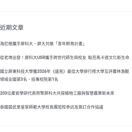
近期文章
海尼根攜手屏科大、屏大共推「青年孵育計畫」
從老埤出發！屏科大USR攜手跨世代師生與校友 點亮馬卡道文化新生命
國立屏東科技大學獲2026年《遠見》最佳大學排行榜大學互評農林漁獸
領域全國第3名、技專校院第1名
203位產官學研代表齊聚屏科大共探植物工廠與智慧農業新未來
泰國碧武里皇家師範大學校長團蒞校參訪及簽訂合作協議