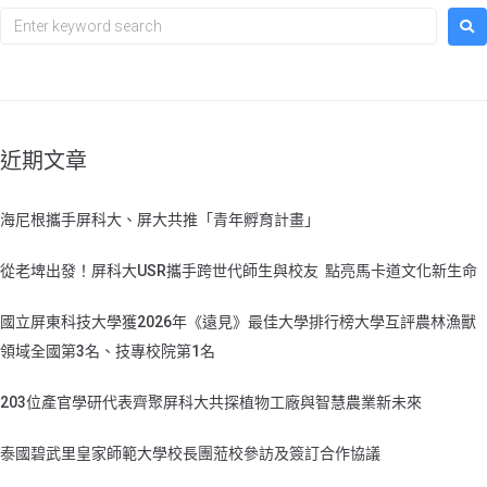
近期文章
海尼根攜手屏科大、屏大共推「青年孵育計畫」
從老埤出發！屏科大USR攜手跨世代師生與校友 點亮馬卡道文化新生命
國立屏東科技大學獲2026年《遠見》最佳大學排行榜大學互評農林漁獸
領域全國第3名、技專校院第1名
203位產官學研代表齊聚屏科大共探植物工廠與智慧農業新未來
泰國碧武里皇家師範大學校長團蒞校參訪及簽訂合作協議