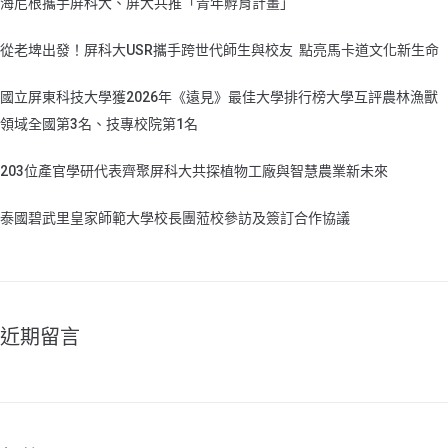
海尼根攜手屏科大、屏大共推「青年孵育計畫」
從老埤出發！屏科大USR攜手跨世代師生與校友 點亮馬卡道文化新生命
國立屏東科技大學獲2026年《遠見》最佳大學排行榜大學互評農林漁獸
領域全國第3名、技專校院第1名
203位產官學研代表齊聚屏科大共探植物工廠與智慧農業新未來
泰國碧武里皇家師範大學校長團蒞校參訪及簽訂合作協議
近期留言