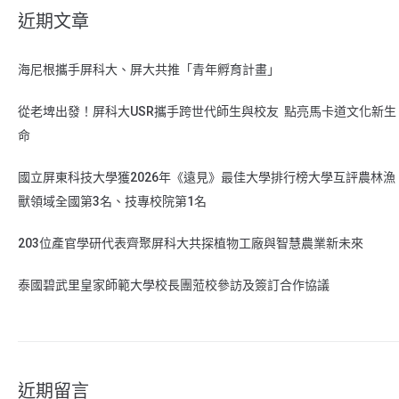
近期文章
海尼根攜手屏科大、屏大共推「青年孵育計畫」
從老埤出發！屏科大USR攜手跨世代師生與校友 點亮馬卡道文化新生
命
國立屏東科技大學獲2026年《遠見》最佳大學排行榜大學互評農林漁
獸領域全國第3名、技專校院第1名
203位產官學研代表齊聚屏科大共探植物工廠與智慧農業新未來
泰國碧武里皇家師範大學校長團蒞校參訪及簽訂合作協議
近期留言