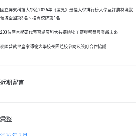
國立屏東科技大學獲2026年《遠見》最佳大學排行榜大學互評農林漁獸
領域全國第3名、技專校院第1名
203位產官學研代表齊聚屏科大共探植物工廠與智慧農業新未來
泰國碧武里皇家師範大學校長團蒞校參訪及簽訂合作協議
近期留言
彙整
2026 年 7 月