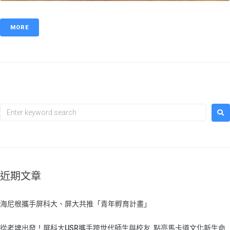
MORE
近期文章
海尼根攜手屏科大、屏大共推「青年孵育計畫」
從老埤出發！屏科大USR攜手跨世代師生與校友 點亮馬卡道文化新生命