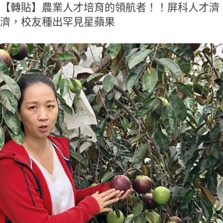
【轉貼】農業人才培育的領航者！！屏科人才濟
濟，校友種出罕見星蘋果