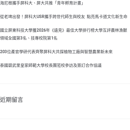
海尼根攜手屏科大、屏大共推「青年孵育計畫」
從老埤出發！屏科大USR攜手跨世代師生與校友 點亮馬卡道文化新生命
國立屏東科技大學獲2026年《遠見》最佳大學排行榜大學互評農林漁獸
領域全國第3名、技專校院第1名
203位產官學研代表齊聚屏科大共探植物工廠與智慧農業新未來
泰國碧武里皇家師範大學校長團蒞校參訪及簽訂合作協議
近期留言