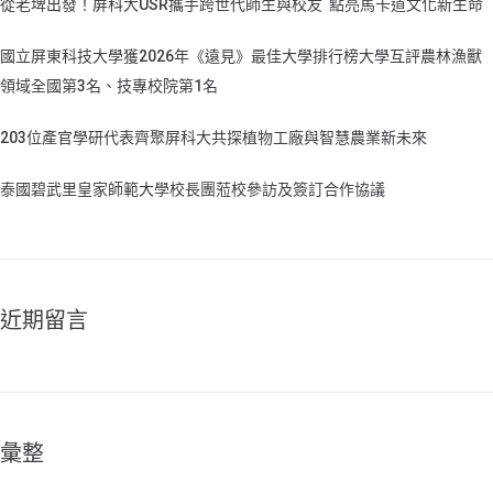
從老埤出發！屏科大USR攜手跨世代師生與校友 點亮馬卡道文化新生命
國立屏東科技大學獲2026年《遠見》最佳大學排行榜大學互評農林漁獸
領域全國第3名、技專校院第1名
203位產官學研代表齊聚屏科大共探植物工廠與智慧農業新未來
泰國碧武里皇家師範大學校長團蒞校參訪及簽訂合作協議
近期留言
彙整