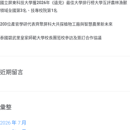
國立屏東科技大學獲2026年《遠見》最佳大學排行榜大學互評農林漁獸
領域全國第3名、技專校院第1名
203位產官學研代表齊聚屏科大共探植物工廠與智慧農業新未來
泰國碧武里皇家師範大學校長團蒞校參訪及簽訂合作協議
近期留言
彙整
2026 年 7 月