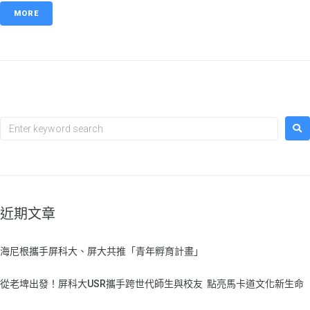
MORE
近期文章
海尼根攜手屏科大、屏大共推「青年孵育計畫」
從老埤出發！屏科大USR攜手跨世代師生與校友 點亮馬卡道文化新生命