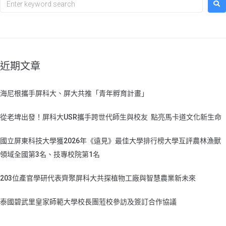
近期文章
海尼根攜手屏科大、屏大共推「青年孵育計畫」
從老埤出發！屏科大USR攜手跨世代師生與校友 點亮馬卡道文化新生命
國立屏東科技大學獲2026年《遠見》最佳大學排行榜大學互評農林漁獸
領域全國第3名、技專校院第1名
203位產官學研代表齊聚屏科大共探植物工廠與智慧農業新未來
泰國碧武里皇家師範大學校長團蒞校參訪及簽訂合作協議