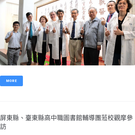
MORE
屏東縣、臺東縣高中職圖書館輔導團蒞校觀摩參
訪