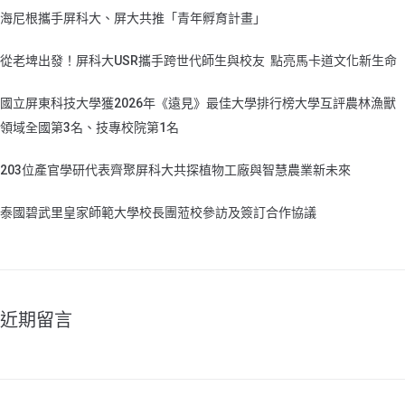
海尼根攜手屏科大、屏大共推「青年孵育計畫」
從老埤出發！屏科大USR攜手跨世代師生與校友 點亮馬卡道文化新生命
國立屏東科技大學獲2026年《遠見》最佳大學排行榜大學互評農林漁獸
領域全國第3名、技專校院第1名
203位產官學研代表齊聚屏科大共探植物工廠與智慧農業新未來
泰國碧武里皇家師範大學校長團蒞校參訪及簽訂合作協議
近期留言