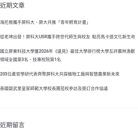
近期文章
海尼根攜手屏科大、屏大共推「青年孵育計畫」
從老埤出發！屏科大USR攜手跨世代師生與校友 點亮馬卡道文化新生命
國立屏東科技大學獲2026年《遠見》最佳大學排行榜大學互評農林漁獸
領域全國第3名、技專校院第1名
203位產官學研代表齊聚屏科大共探植物工廠與智慧農業新未來
泰國碧武里皇家師範大學校長團蒞校參訪及簽訂合作協議
近期留言