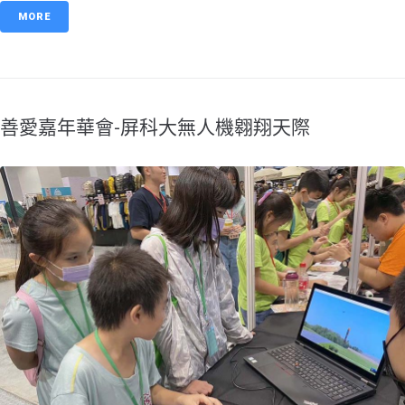
MORE
​善愛嘉年華會-屏科大無人機翱翔天際