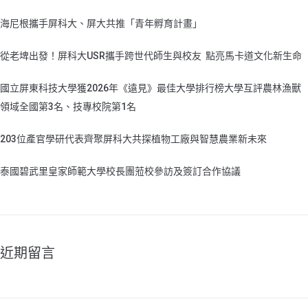
海尼根攜手屏科大、屏大共推「青年孵育計畫」
從老埤出發！屏科大USR攜手跨世代師生與校友 點亮馬卡道文化新生命
國立屏東科技大學獲2026年《遠見》最佳大學排行榜大學互評農林漁獸
領域全國第3名、技專校院第1名
203位產官學研代表齊聚屏科大共探植物工廠與智慧農業新未來
泰國碧武里皇家師範大學校長團蒞校參訪及簽訂合作協議
近期留言