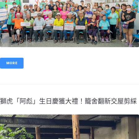
MORE
​獅虎「阿彪」生日慶獲大禮！籠舍翻新交屋剪綵