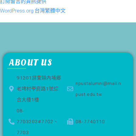
訂閱留言的資訊提供
WordPress.org 台灣繁體中文
ABOUT US
91201屏東縣內埔鄉
npustalumni@mail.n
老埤村學府路1號綜
pust.edu.tw
合大樓1樓
08-
7703202#7702、
08-7740110
7703