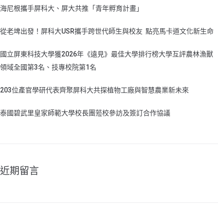
海尼根攜手屏科大、屏大共推「青年孵育計畫」
從老埤出發！屏科大USR攜手跨世代師生與校友 點亮馬卡道文化新生命
國立屏東科技大學獲2026年《遠見》最佳大學排行榜大學互評農林漁獸
領域全國第3名、技專校院第1名
203位產官學研代表齊聚屏科大共探植物工廠與智慧農業新未來
泰國碧武里皇家師範大學校長團蒞校參訪及簽訂合作協議
近期留言